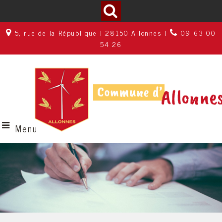
5, rue de la République | 28150 Allonnes |
09 63 00
54 26
Menu